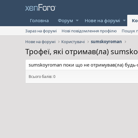
Головна
Форум
Нове на форумі
Ко
Зараз на форумі
Нові повідомлення профілю
Пошук п
Нове на форумі
Користувачі
sumskoyroman
Трофеї, які отримав(ла) sumsk
sumskoyroman поки що не отримував(ла) будь-я
Всього балів: 0