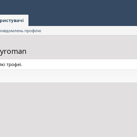
ристувачі
овідомлень профілю
oyroman
кі трофеї.