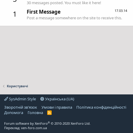
30 messages posted. You must like it here!
First Message
17.03.14
1
Post a message somewhere on the site to receive this.
Користувачі
SysAdmin Style
Українська (UA)
Зворотній зв'язок
Умови і правила
Політика конфіденційності
Дoпoмoга
Головна
R
S
S
®
Forum software by XenForo
© 2010-2020 XenForo Ltd.
Переклад:
xen-foro.com.ua