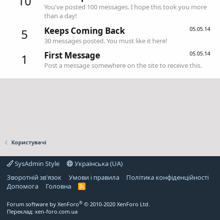
10
You've posted 100 messages. I hope this took you more
than a day!
Keeps Coming Back
05.05.14
5
30 messages posted. You must like it here!
First Message
05.05.14
1
Post a message somewhere on the site to receive this.
Користувачі
SysAdmin Style
Українська (UA)
Зворотній зв'язок
Умови і правила
Політика конфіденційності
Дoпoмoга
Головна
R
S
S
®
Forum software by XenForo
© 2010-2020 XenForo Ltd.
Переклад:
xen-foro.com.ua