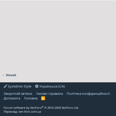
Ihhasik
SysAdmin Style
Українська (UA)
Зворотній зв'язок
Умови і правила
Політика конфіденційності
Дoпoмoга
Головна
R
S
S
®
Forum software by XenForo
© 2010-2020 XenForo Ltd.
Переклад:
xen-foro.com.ua