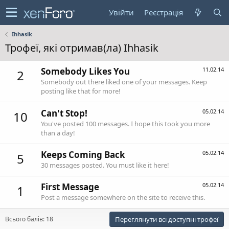
Увійти
Реєстрація
Ihhasik
Трофеї, які отримав(ла) Ihhasik
Somebody Likes You
11.02.14
2
Somebody out there liked one of your messages. Keep
posting like that for more!
Can't Stop!
05.02.14
10
You've posted 100 messages. I hope this took you more
than a day!
Keeps Coming Back
05.02.14
5
30 messages posted. You must like it here!
First Message
05.02.14
1
Post a message somewhere on the site to receive this.
Всього балів: 18
Переглянути всі доступні трофеї