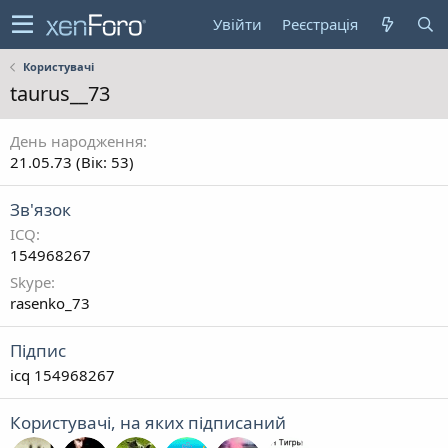
Увійти
Реєстрація
Користувачі
taurus__73
День народження
21.05.73 (Вік: 53)
Зв'язок
ICQ
154968267
Skype
rasenko_73
Підпис
icq 154968267
Користувачі, на яких підписаний