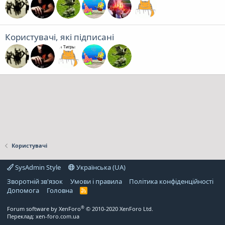
Користувачі, які підписані
Користувачі
SysAdmin Style
Українська (UA)
Зворотній зв'язок
Умови і правила
Політика конфіденційності
Дoпoмoга
Головна
R
S
S
®
Forum software by XenForo
© 2010-2020 XenForo Ltd.
Переклад:
xen-foro.com.ua