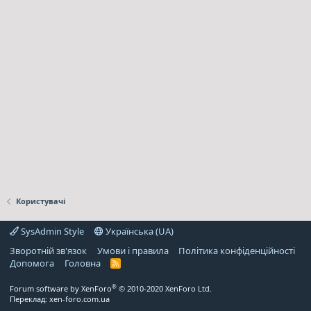
Користувачі
SysAdmin Style
Українська (UA)
Зворотній зв'язок
Умови і правила
Політика конфіденційності
Дoпoмoга
Головна
R
S
S
®
Forum software by XenForo
© 2010-2020 XenForo Ltd.
Переклад:
xen-foro.com.ua