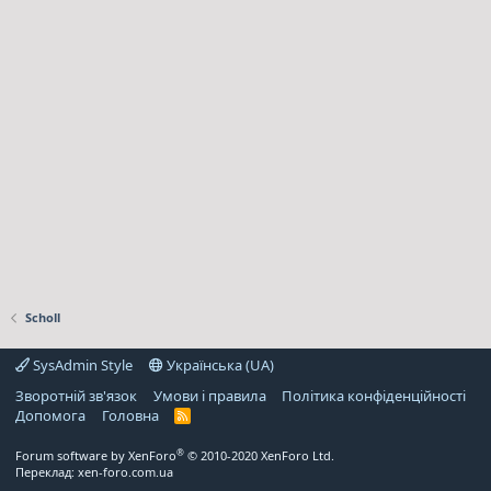
Scholl
SysAdmin Style
Українська (UA)
Зворотній зв'язок
Умови і правила
Політика конфіденційності
Дoпoмoга
Головна
R
S
S
®
Forum software by XenForo
© 2010-2020 XenForo Ltd.
Переклад:
xen-foro.com.ua