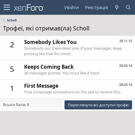
Увійти
Реєстрація
Scholl
Трофеї, які отримав(ла) Scholl
Somebody Likes You
29.11.15
2
Somebody out there liked one of your messages. Keep
posting like that for more!
Keeps Coming Back
09.03.14
5
30 messages posted. You must like it here!
First Message
09.03.14
1
Post a message somewhere on the site to receive this.
Всього балів: 8
Переглянути всі доступні трофеї