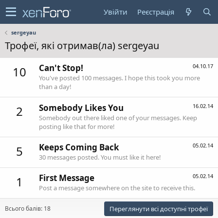
Увійти
Реєстрація
sergeyau
Трофеї, які отримав(ла) sergeyau
Can't Stop!
04.10.17
10
You've posted 100 messages. I hope this took you more
than a day!
Somebody Likes You
16.02.14
2
Somebody out there liked one of your messages. Keep
posting like that for more!
Keeps Coming Back
05.02.14
5
30 messages posted. You must like it here!
First Message
05.02.14
1
Post a message somewhere on the site to receive this.
Всього балів: 18
Переглянути всі доступні трофеї