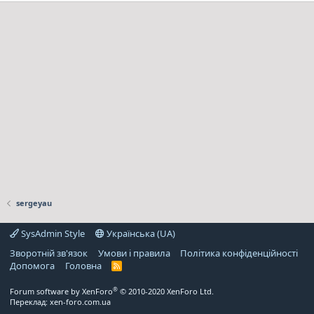
sergeyau
SysAdmin Style
Українська (UA)
Зворотній зв'язок
Умови і правила
Політика конфіденційності
Дoпoмoга
Головна
R
S
S
®
Forum software by XenForo
© 2010-2020 XenForo Ltd.
Переклад:
xen-foro.com.ua