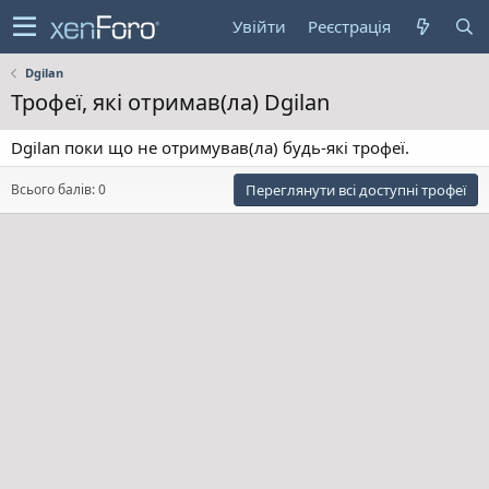
Увійти
Реєстрація
Dgilan
Трофеї, які отримав(ла) Dgilan
Dgilan поки що не отримував(ла) будь-які трофеї.
Всього балів: 0
Переглянути всі доступні трофеї