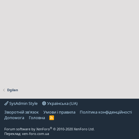
Dgilan
SysAdmin Style
Українська (UA)
Зворотній зв'язок
Умови і правила
Політика конфіденційності
Дoпoмoга
Головна
R
S
S
®
Forum software by XenForo
© 2010-2020 XenForo Ltd.
Переклад:
xen-foro.com.ua