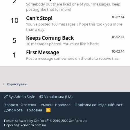
2
Somebody out there liked one of your messages. Keep
posting like that for more!
Can't Stop!
05.02.14
10
You've posted 100 messages. I hope this took you more
than a day!
Keeps Coming Back
05.02.14
5
30 messages posted. You must like it here!
First Message
05.02.14
1
Post a message somewhere on the site to receive this.
Користувачі
SysAdmin Style
Українська (UA)
Зворотній зв'язок
Умови і правила
Політика конфіденційності
Дoпoмoга
Головна
R
S
S
®
Forum software by XenForo
© 2010-2020 XenForo Ltd.
Переклад:
xen-foro.com.ua