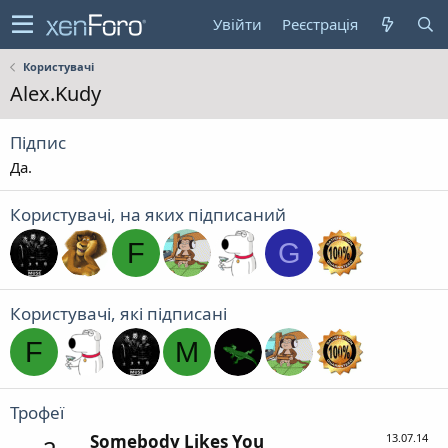
Увійти
Реєстрація
Користувачі
Alex.Kudy
Підпис
Да.
Користувачі, на яких підписаний
F
G
Користувачі, які підписані
F
M
Трофеї
Somebody Likes You
13.07.14