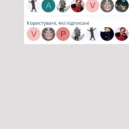
А
V
Користувачі, які підписані
V
P