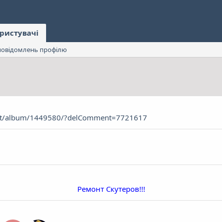
ристувачі
овідомлень профілю
.net/album/1449580/?delComment=7721617
Ремонт Скутеров!!!