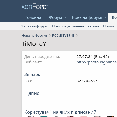
Головна
Форум
Нове на форумі
Ко
Зараз на форумі
Нові повідомлення профілю
Пошук п
Нове на форумі
Користувачі
TiMoFeY
День народження
27.07.84 (Вік: 42)
Веб-сайт
http://photo.bigmir
Зв'язок
ICQ
323704595
Підпис
Користувачі, на яких підписаний