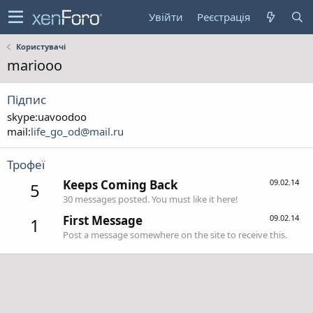
Увійти
Реєстрація
Користувачі
mariooo
Підпис
skype:uavoodoo
mail:
life_go_od@mail.ru
Трофеї
Keeps Coming Back
09.02.14
5
30 messages posted. You must like it here!
First Message
09.02.14
1
Post a message somewhere on the site to receive this.