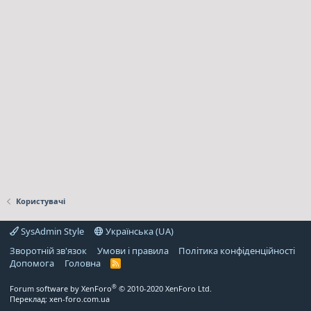
Користувачі
SysAdmin Style
Українська (UA)
Зворотній зв'язок
Умови і правила
Політика конфіденційності
Дoпoмoга
Головна
R
S
S
®
Forum software by XenForo
© 2010-2020 XenForo Ltd.
Переклад:
xen-foro.com.ua