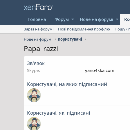
Головна
Форум
Нове на форумі
Ко
Зараз на форумі
Нові повідомлення профілю
Пошук п
Нове на форумі
Користувачі
Papa_razzi
Зв'язок
Skype
yano4kka.com
Користувачі, на яких підписаний
Користувачі, які підписані