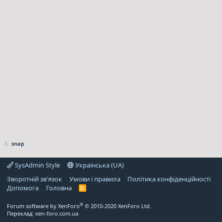
snap
SysAdmin Style
Українська (UA)
Зворотній зв'язок
Умови і правила
Політика конфіденційності
Дoпoмoга
Головна
R
S
S
®
Forum software by XenForo
© 2010-2020 XenForo Ltd.
Переклад:
xen-foro.com.ua