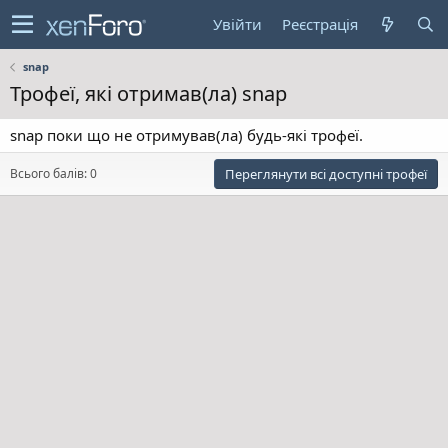
Увійти
Реєстрація
snap
Трофеї, які отримав(ла) snap
snap поки що не отримував(ла) будь-які трофеї.
Всього балів: 0
Переглянути всі доступні трофеї