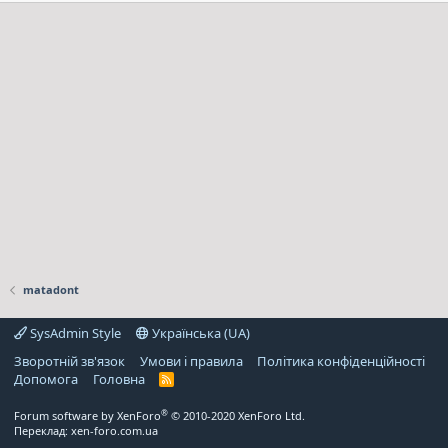
matadont
SysAdmin Style
Українська (UA)
Зворотній зв'язок
Умови і правила
Політика конфіденційності
Дoпoмoга
Головна
R
S
S
®
Forum software by XenForo
© 2010-2020 XenForo Ltd.
Переклад:
xen-foro.com.ua