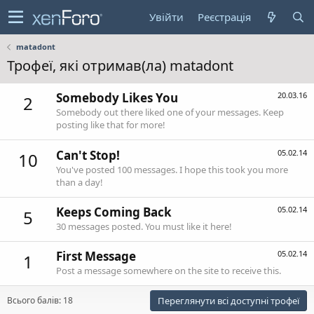
Увійти
Реєстрація
matadont
Трофеї, які отримав(ла) matadont
Somebody Likes You
20.03.16
2
Somebody out there liked one of your messages. Keep
posting like that for more!
Can't Stop!
05.02.14
10
You've posted 100 messages. I hope this took you more
than a day!
Keeps Coming Back
05.02.14
5
30 messages posted. You must like it here!
First Message
05.02.14
1
Post a message somewhere on the site to receive this.
Всього балів: 18
Переглянути всі доступні трофеї