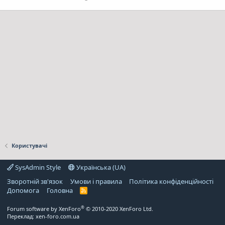
Користувачі
SysAdmin Style
Українська (UA)
Зворотній зв'язок
Умови і правила
Політика конфіденційності
Дoпoмoга
Головна
R
S
S
®
Forum software by XenForo
© 2010-2020 XenForo Ltd.
Переклад:
xen-foro.com.ua