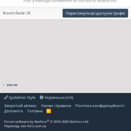
Post a message somewhere on the site to receive this.
Всього балів: 28
Переглянути всі доступні трофеї
oxo-xo
SysAdmin Style
Українська (UA)
Зворотній зв'язок
Умови і правила
Політика конфіденційності
Дoпoмoга
Головна
R
S
S
®
Forum software by XenForo
© 2010-2020 XenForo Ltd.
Переклад:
xen-foro.com.ua