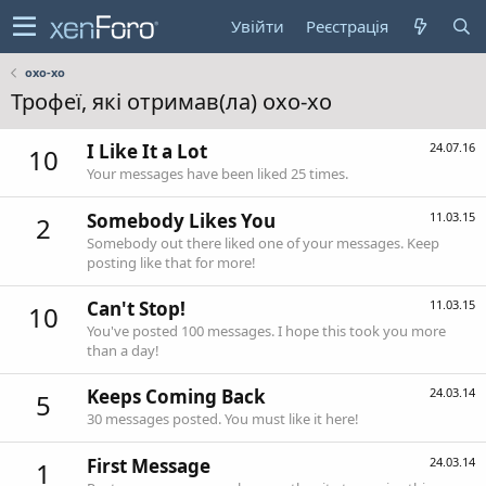
Увійти
Реєстрація
oxo-xo
Трофеї, які отримав(ла) oxo-xo
I Like It a Lot
24.07.16
10
Your messages have been liked 25 times.
Somebody Likes You
11.03.15
2
Somebody out there liked one of your messages. Keep
posting like that for more!
Can't Stop!
11.03.15
10
You've posted 100 messages. I hope this took you more
than a day!
Keeps Coming Back
24.03.14
5
30 messages posted. You must like it here!
First Message
24.03.14
1