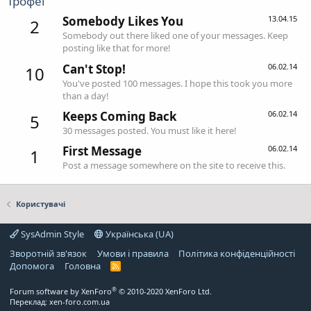
Трофеї
Somebody Likes You
13.04.15
2
Somebody out there liked one of your messages. Keep
posting like that for more!
Can't Stop!
06.02.14
10
You've posted 100 messages. I hope this took you more
than a day!
Keeps Coming Back
06.02.14
5
30 messages posted. You must like it here!
First Message
06.02.14
1
Post a message somewhere on the site to receive this.
Користувачі
SysAdmin Style
Українська (UA)
Зворотній зв'язок
Умови і правила
Політика конфіденційності
Дoпoмoга
Головна
R
S
S
®
Forum software by XenForo
© 2010-2020 XenForo Ltd.
Переклад:
xen-foro.com.ua