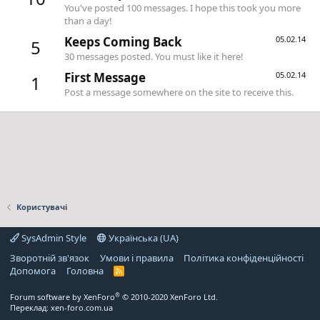
You've posted 100 messages. I hope this took you more
than a day!
Keeps Coming Back
05.02.14
5
30 messages posted. You must like it here!
First Message
05.02.14
1
Post a message somewhere on the site to receive this.
Користувачі
SysAdmin Style
Українська (UA)
Зворотній зв'язок
Умови і правила
Політика конфіденційності
Дoпoмoга
Головна
R
S
S
®
Forum software by XenForo
© 2010-2020 XenForo Ltd.
Переклад:
xen-foro.com.ua