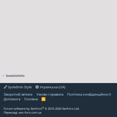
InvektivVvVv
SysAdmin Style
Українська (UA)
Зворотній зв'язок
Умови і правила
Політика конфіденційності
Дoпoмoга
Головна
R
S
S
®
Forum software by XenForo
© 2010-2020 XenForo Ltd.
Переклад:
xen-foro.com.ua