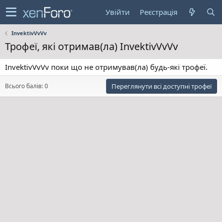
Увійти
Реєстрація
InvektivVvVv
Трофеї, які отримав(ла) InvektivVvVv
InvektivVvVv поки що не отримував(ла) будь-які трофеї.
Всього балів: 0
Переглянути всі доступні трофеї