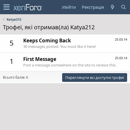
Увійти
Реєстрація
Katya212
Трофеї, які отримав(ла) Katya212
Keeps Coming Back
25.03.14
5
30 messages posted. You must like it here!
First Message
25.03.14
1
Post a message somewhere on the site to receive this.
Всього балів: 6
Переглянути всі доступні трофеї