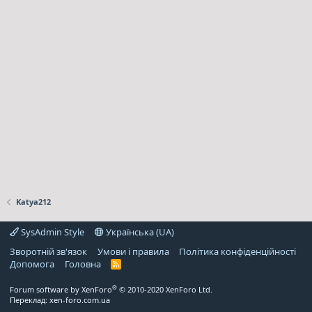
Katya212
SysAdmin Style
Українська (UA)
Зворотній зв'язок
Умови і правила
Політика конфіденційності
Дoпoмoга
Головна
R
S
S
®
Forum software by XenForo
© 2010-2020 XenForo Ltd.
Переклад:
xen-foro.com.ua