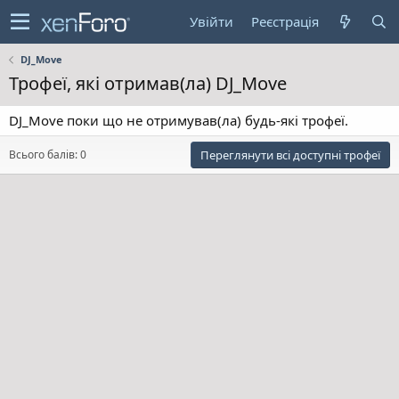
Увійти
Реєстрація
DJ_Move
Трофеї, які отримав(ла) DJ_Move
DJ_Move поки що не отримував(ла) будь-які трофеї.
Всього балів: 0
Переглянути всі доступні трофеї