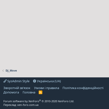
DJ_Move
SysAdmin Style
Українська (UA)
Зворотній зв'язок
Умови і правила
Політика конфіденційності
Дoпoмoга
Головна
R
S
S
®
Forum software by XenForo
© 2010-2020 XenForo Ltd.
Переклад:
xen-foro.com.ua