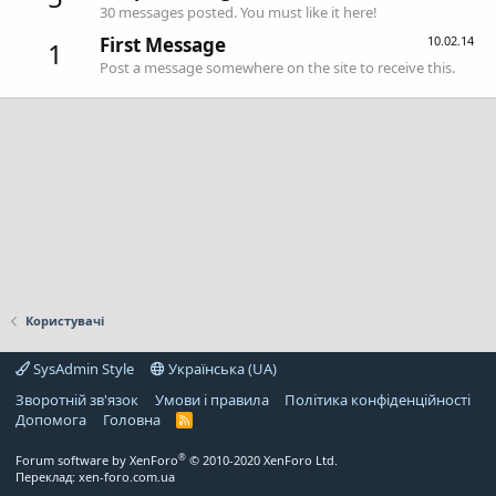
30 messages posted. You must like it here!
First Message
10.02.14
1
Post a message somewhere on the site to receive this.
Користувачі
SysAdmin Style
Українська (UA)
Зворотній зв'язок
Умови і правила
Політика конфіденційності
Дoпoмoга
Головна
R
S
S
®
Forum software by XenForo
© 2010-2020 XenForo Ltd.
Переклад:
xen-foro.com.ua