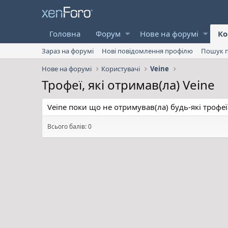
Головна
Форум
Нове на форумі
Ко
Зараз на форумі
Нові повідомлення профілю
Пошук п
Нове на форумі
Користувачі
Veine
Трофеї, які отримав(ла) Veine
Veine поки що не отримував(ла) будь-які трофеї
Всього балів: 0