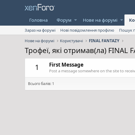
Головна
Форум
Нове на форумі
Ко
Зараз на форумі
Нові повідомлення профілю
Пошук п
Нове на форумі
Користувачі
FINAL FANTAZY
Трофеї, які отримав(ла) FINAL 
First Message
1
Post a message somewhere on the site to receive
Всього балів: 1