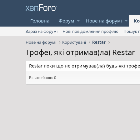
Головна
Форум
Нове на форумі
Ко
Зараз на форумі
Нові повідомлення профілю
Пошук п
Нове на форумі
Користувачі
Restar
Трофеї, які отримав(ла) Restar
Restar поки що не отримував(ла) будь-які трофе
Всього балів: 0