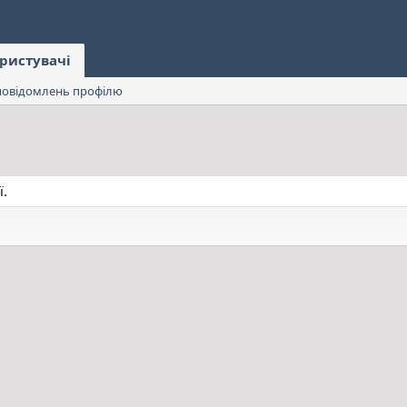
ристувачі
овідомлень профілю
ї.