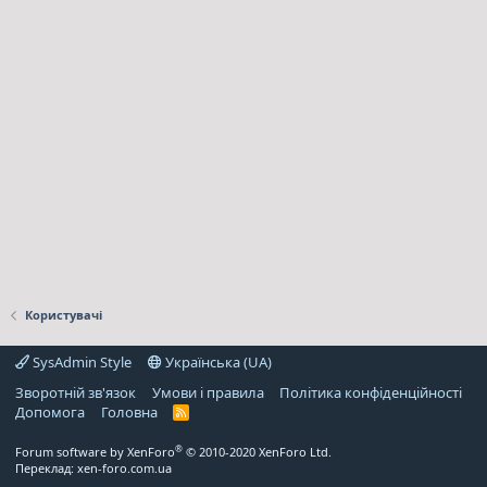
Користувачі
SysAdmin Style
Українська (UA)
Зворотній зв'язок
Умови і правила
Політика конфіденційності
Дoпoмoга
Головна
R
S
S
®
Forum software by XenForo
© 2010-2020 XenForo Ltd.
Переклад:
xen-foro.com.ua