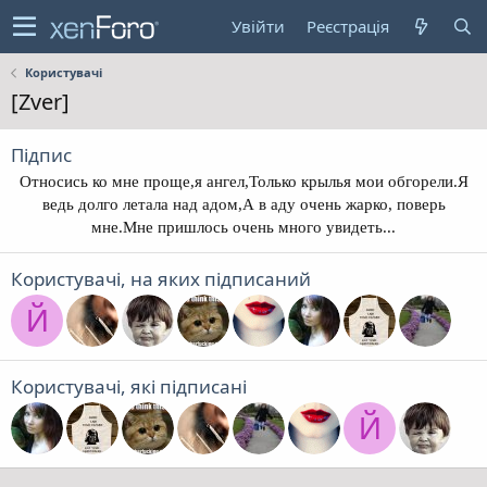
Увійти
Реєстрація
Користувачі
[Zver]
Підпис
Относись ко мне проще,я ангел,Только крылья мои обгорели.Я
ведь долго летала над адом,А в аду очень жарко, поверь
мне.Мне пришлось очень много увидеть...​
Користувачі, на яких підписаний
Й
Користувачі, які підписані
Й