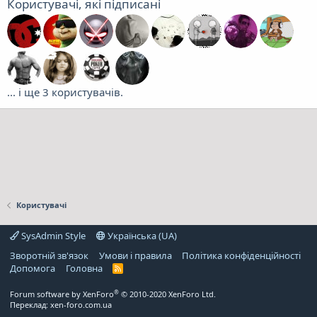
Користувачі, які підписані
... і ще 3 користувачів.
Користувачі
SysAdmin Style
Українська (UA)
Зворотній зв'язок
Умови і правила
Політика конфіденційності
Дoпoмoга
Головна
R
S
S
®
Forum software by XenForo
© 2010-2020 XenForo Ltd.
Переклад:
xen-foro.com.ua