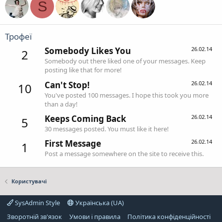
S
Трофеї
Somebody Likes You
26.02.14
2
Somebody out there liked one of your messages. Keep
posting like that for more!
Can't Stop!
26.02.14
10
You've posted 100 messages. I hope this took you more
than a day!
Keeps Coming Back
26.02.14
5
30 messages posted. You must like it here!
First Message
26.02.14
1
Post a message somewhere on the site to receive this.
Користувачі
SysAdmin Style
Українська (UA)
Зворотній зв'язок
Умови і правила
Політика конфіденційності