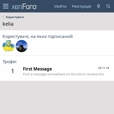
Увійти
Реєстрація
Користувачі
kelia
Користувачі, на яких підписаний
Трофеї
First Message
25.11.14
1
Post a message somewhere on the site to receive this.