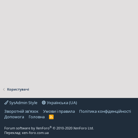
Користувачі
SysAdmin Style
Українська (UA)
Зворотній зв'язок
Умови і правила
Політика конфіденційності
Дoпoмoга
Головна
R
S
S
®
Forum software by XenForo
© 2010-2020 XenForo Ltd.
Переклад:
xen-foro.com.ua