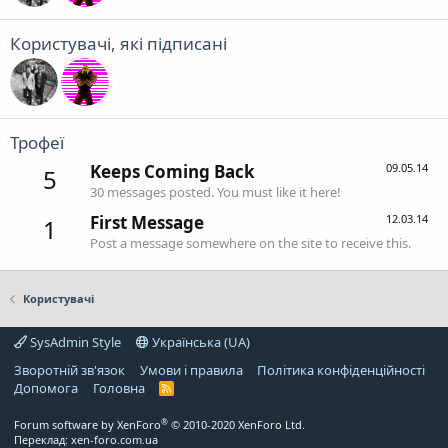
Користувачі, які підписані
Трофеї
Keeps Coming Back
09.05.14
5
30 messages posted. You must like it here!
First Message
12.03.14
1
Post a message somewhere on the site to receive this.
Користувачі
SysAdmin Style
Українська (UA)
Зворотній зв'язок
Умови і правила
Політика конфіденційності
Дoпoмoга
Головна
R
S
S
®
Forum software by XenForo
© 2010-2020 XenForo Ltd.
Переклад:
xen-foro.com.ua