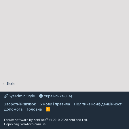
Shah
SysAdmin Style
Українська (UA)
Зворотній зв'язок
Умови і правила
Політика конфіденційності
Дoпoмoга
Головна
R
S
S
®
Forum software by XenForo
© 2010-2020 XenForo Ltd.
Переклад:
xen-foro.com.ua