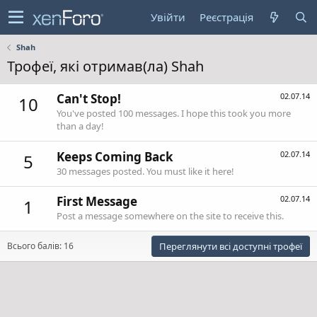
Увійти
Реєстрація
Shah
Трофеї, які отримав(ла) Shah
Can't Stop!
02.07.14
10
You've posted 100 messages. I hope this took you more
than a day!
Keeps Coming Back
02.07.14
5
30 messages posted. You must like it here!
First Message
02.07.14
1
Post a message somewhere on the site to receive this.
Всього балів: 16
Переглянути всі доступні трофеї