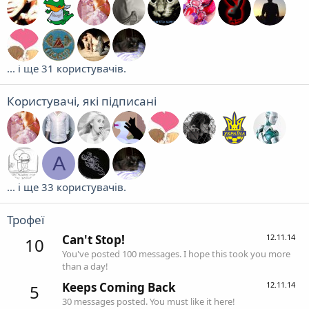
... і ще 31 користувачів.
Користувачі, які підписані
A
... і ще 33 користувачів.
Трофеї
Can't Stop!
12.11.14
10
You've posted 100 messages. I hope this took you more
than a day!
Keeps Coming Back
12.11.14
5
30 messages posted. You must like it here!