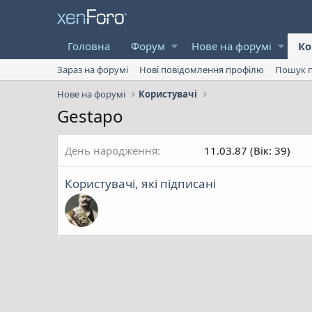
Головна
Форум
Нове на форумі
Ко
Зараз на форумі
Нові повідомлення профілю
Пошук п
Нове на форумі
Користувачі
Gestapo
День народження
11.03.87 (Вік: 39)
Користувачі, які підписані