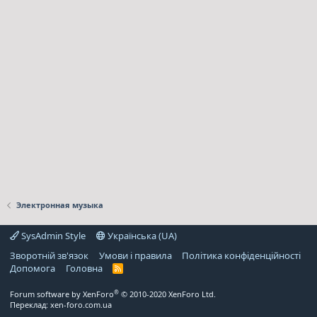
Электронная музыка
SysAdmin Style
Українська (UA)
Зворотній зв'язок
Умови і правила
Політика конфіденційності
Дoпoмoга
Головна
R
S
S
®
Forum software by XenForo
© 2010-2020 XenForo Ltd.
Переклад:
xen-foro.com.ua